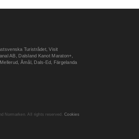
tsvenska Turistrådet, Visit
anal AB, Dalsland Kanot Maraton+,
ellerud, Åmål, Dals-Ed, Färgelanda
d Normarken. All rights reserved.
Cookies