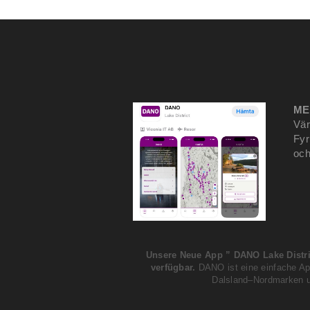
ME
Vär
Fyr
och
Unsere Neue App ” DANO Lake Distri
verfügbar.
DANO ist eine einfache Ap
Dalsland–Nordmarken u