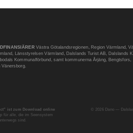
DFINANSIÄRER
Västra Götalandsregionen, Region Värmland, Väs
mland, Länsstyrelsen Värmland, Dalslands Turist AB, Dalslands K
bodals Kommunalförbund, samt kommunerna Årjäng, Bengtsfors, M
 Vänersborg.
ct” ist zum Download online
© 2026 Dano — Dalslan
p für alle, die im Seensystem
nterwegs sind.