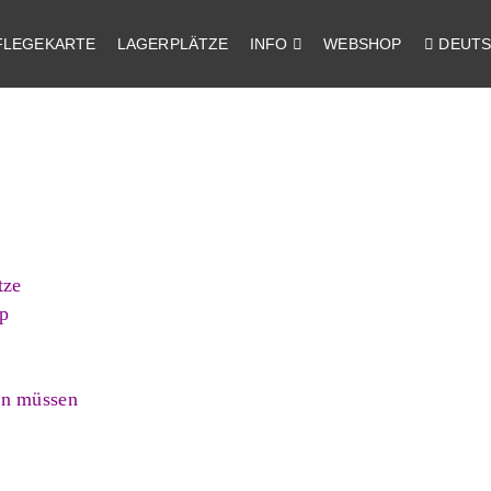
FLEGEKARTE
LAGERPLÄTZE
INFO
WEBSHOP
DEUT
tze
p
en müssen