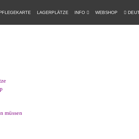
PFLEGEKARTE
LAGERPLÄTZE
INFO
WEBSHOP
DEU
tze
p
en müssen