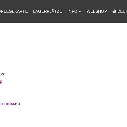
PFLEGEKARTE
LAGERPLÄTZE
INFO
WEBSHOP
DEU
tze
p
en müssen