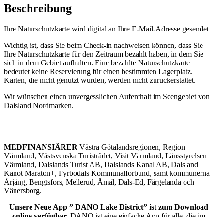
Beschreibung
Ihre Naturschutzkarte wird digital an Ihre E-Mail-Adresse gesendet.
Wichtig ist, dass Sie beim Check-in nachweisen können, dass Sie
Ihre Naturschutzkarte für den Zeitraum bezahlt haben, in dem Sie
sich in dem Gebiet aufhalten. Eine bezahlte Naturschutzkarte
bedeutet keine Reservierung für einen bestimmten Lagerplatz.
Karten, die nicht genutzt wurden, werden nicht zurückerstattet.
Wir wünschen einen unvergesslichen Aufenthalt im Seengebiet von
Dalsland Nordmarken.
MEDFINANSIÄRER
Västra Götalandsregionen, Region
Värmland, Västsvenska Turistrådet, Visit Värmland, Länsstyrelsen
Värmland, Dalslands Turist AB, Dalslands Kanal AB, Dalsland
Kanot Maraton+, Fyrbodals Kommunalförbund, samt kommunerna
Årjäng, Bengtsfors, Mellerud, Åmål, Dals-Ed, Färgelanda och
Vänersborg.
Unsere Neue App ” DANO Lake District” ist zum Download
online verfügbar.
DANO ist eine einfache App für alle, die im