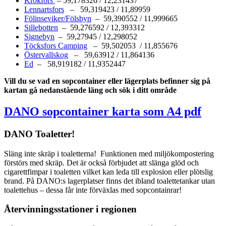
Krokfors
– 59,178326 / 12,231437
Lennartsfors
– 59,319423 / 11,89959
Fölinseviker/Fölsbyn
– 59,390552 / 11,999665
Sillebotten
– 59,276592 / 12,393312
Signebyn
– 59,27945 / 12,298052
Töcksfors Camping
– 59,502053 / 11,855676
Östervallskog
– 59,63912 / 11,864136
Ed
– 58,919182 / 11,9352447
Vill du se vad en sopcontainer eller lägerplats befinner sig på
kartan gå nedanstående läng och sök i ditt område
DANO sopcontainer karta som A4 pdf
DANO Toaletter!
Släng inte skräp i toaletterna! Funktionen med miljökompostering
förstörs med skräp. Det är också förbjudet att slänga glöd och
cigarettfimpar i toaletten vilket kan leda till explosion eller plötslig
brand. På DANO:s lagerplatser finns det ibland toalettetankar utan
toalettehus – dessa får inte förväxlas med sopcontainrar!
Återvinningsstationer i regionen