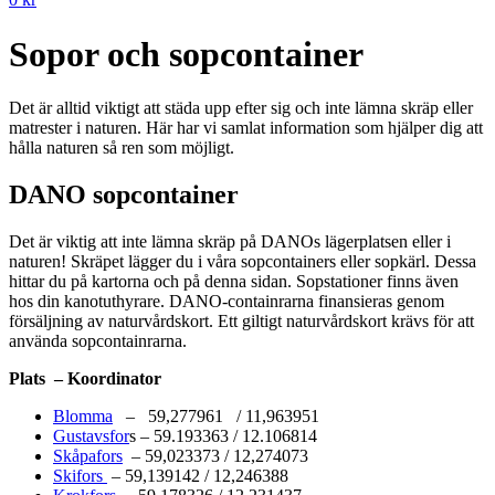
Sopor och sopcontainer
Det är alltid viktigt att städa upp efter sig och inte lämna skräp eller
matrester i naturen. Här har vi samlat information som hjälper dig att
hålla naturen så ren som möjligt.
DANO sopcontainer
Det är viktig att inte lämna skräp på DANOs lägerplatsen eller i
naturen! Skräpet lägger du i våra sopcontainers eller sopkärl. Dessa
hittar du på kartorna och på denna sidan. Sopstationer finns även
hos din kanotuthyrare. DANO-containrarna finansieras genom
försäljning av naturvårdskort. Ett giltigt naturvårdskort krävs för att
använda sopcontainrarna.
Plats – Koordinator
Blomma
– 59,277961 / 11,963951
Gustavsfor
s – 59.193363 / 12.106814
Skåpafors
– 59,023373 / 12,274073
Skifors
– 59,139142 / 12,246388