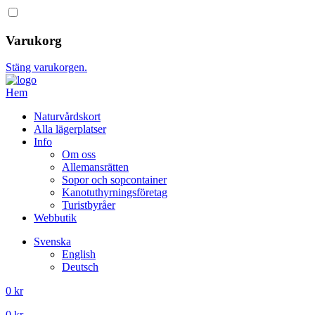
Varukorg
Stäng varukorgen.
Hem
Naturvårdskort
Alla lägerplatser
Info
Om oss
Allemansrätten
Sopor och sopcontainer
Kanotuthyrningsföretag
Turistbyråer
Webbutik
Svenska
English
Deutsch
0
kr
0
kr