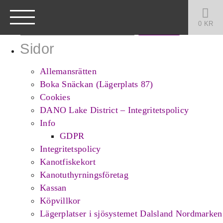
Sök
efter:
0
KR
Sidor
Allemansrätten
Boka Snäckan (Lägerplats 87)
Cookies
DANO Lake District – Integritetspolicy
Info
GDPR
Integritetspolicy
Kanotfiskekort
Kanotuthyrningsföretag
Kassan
Köpvillkor
Lägerplatser i sjösystemet Dalsland Nordmarken